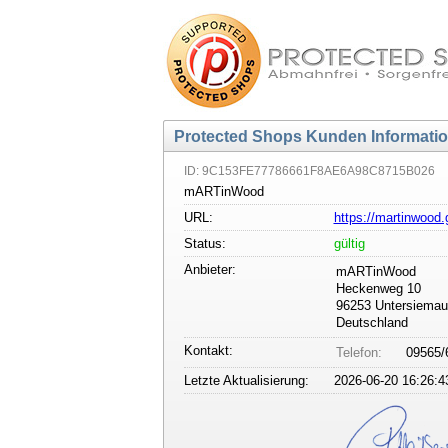
Protected Shops Kunden Informati
ID: 9C153FE77786661F8AE6A98C8715B026
mARTinWood
URL:
https://martinwood
Status:
gültig
Anbieter:
mARTinWood
Heckenweg 10
96253 Untersiemau
Deutschland
Kontakt:
Telefon:
09565/
Letzte Aktualisierung:
2026-06-20 16:26:4