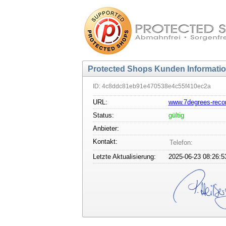
Protected Shops Kunden Informati
ID: 4c8ddc81eb91e470538e4c55f410ec2a
URL:
www.7degrees-reco
Status:
gültig
Anbieter:
Kontakt:
Telefon:
Letzte Aktualisierung:
2025-06-23 08:26:5