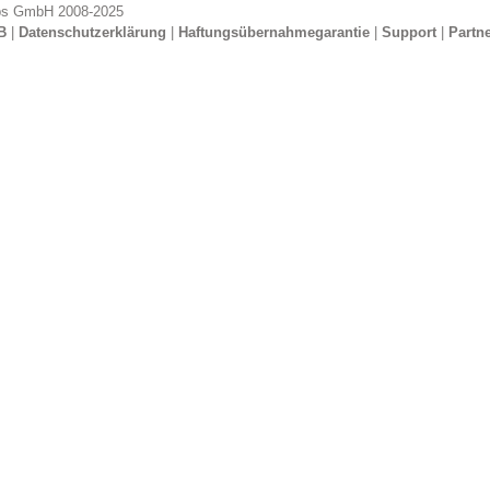
ps GmbH 2008-2025
B
|
Datenschutzerklärung
|
Haftungsübernahmegarantie
|
Support
|
Partn