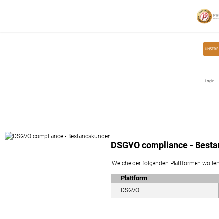
Home
DSGVO
DSGVO compliance - Bestandskunden
UNSERE
Login
DSGVO compliance - Best
Welche der folgenden Plattformen wollen
Plattform
DSGVO