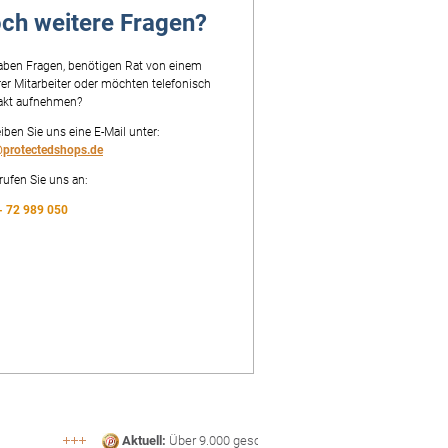
ch weitere Fragen?
aben Fragen, benötigen Rat von einem
er Mitarbeiter oder möchten telefonisch
akt aufnehmen?
iben Sie uns eine E-Mail unter:
@protectedshops.de
rufen Sie uns an:
- 72 989 050
Aktuell:
Über 9.000 geschützte Shops
abmahns