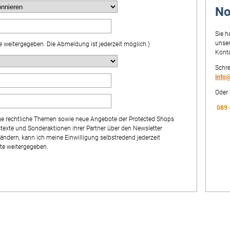
No
Sie h
unser
tte weitergegeben. Die Abmeldung ist jederzeit möglich.)
Kont
Schre
info
Oder 
089 
ige rechtliche Themen sowie neue Angebote der Protected Shops
exte und Sonderaktionen ihrer Partner über den Newsletter
ändern, kann ich meine Einwilligung selbstredend jederzeit
tte weitergegeben.