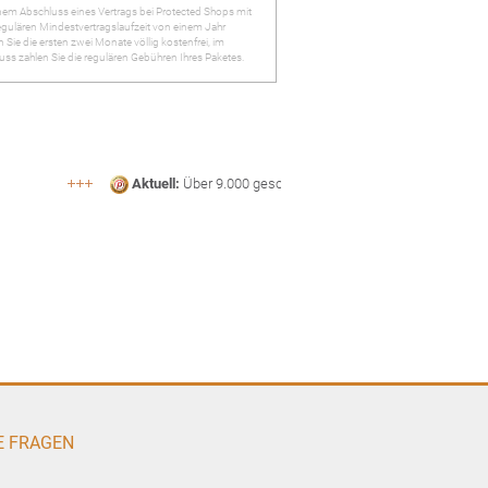
inem Abschluss eines Vertrags bei Protected Shops mit
regulären Mindestvertragslaufzeit von einem Jahr
n Sie die ersten zwei Monate völlig kostenfrei, im
uss zahlen Sie die regulären Gebühren Ihres Paketes.
Aktuell:
Über 9.000 geschützte Shops
abmahnsi
E FRAGEN