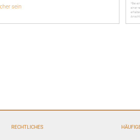
*Bei e
cher sein
einer 
erhalte
Anschl
RECHTLICHES
HÄUFIG