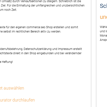
n Umsatz durch Verkaufsaktionen zu steigern. Schließlich ist die
Sc
 Ziel. Für die Einhaltung der umfangreichen und unübersichtlichen
aum noch Zeit.
un
Wähle
texte für den eigenen commerce:seo Shop erstellen und somit
und l
e selbst im rechtlichen Bereich aktiv zu werden.
Monat
Ansp
derrufsbelehrung, Datenschutzerklärung und Impressum erstellt
 Rechtstexte direkt in den Shop eingebunden und bei verändernder
e Haftung!
ket auswählen
urator durchlaufen