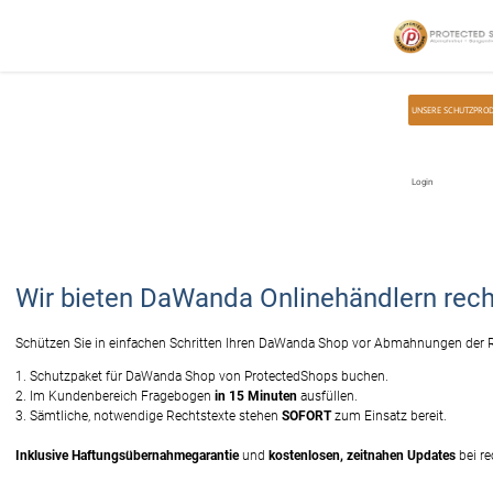
Home
Unsere Schutzpakete
dawanda
UNSERE SCHUTZPRO
Login
Wir bieten DaWanda Onlinehändlern rech
Schützen Sie in einfachen Schritten Ihren DaWanda Shop vor Abmahnungen der R
1. Schutzpaket für DaWanda Shop von ProtectedShops buchen.
2. Im Kundenbereich Fragebogen
in 15 Minuten
ausfüllen.
3. Sämtliche, notwendige Rechtstexte stehen
SOFORT
zum Einsatz bereit.
Inklusive Haftungsübernahmegarantie
und
kostenlosen, zeitnahen Updates
bei re