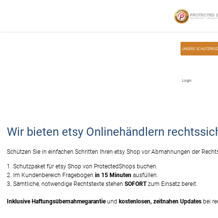
Home
Unsere Schutzpakete
etsy
UNSERE SCHUTZPRO
Login
Wir bieten etsy Onlinehändlern rechtssi
Schützen Sie in einfachen Schritten Ihren etsy Shop vor Abmahnungen der Rechts
1. Schutzpaket für etsy Shop von ProtectedShops buchen.
2. Im Kundenbereich Fragebogen
in 15 Minuten
ausfüllen.
3. Sämtliche, notwendige Rechtstexte stehen
SOFORT
zum Einsatz bereit.
Inklusive Haftungsübernahmegarantie
und
kostenlosen, zeitnahen Updates
bei re