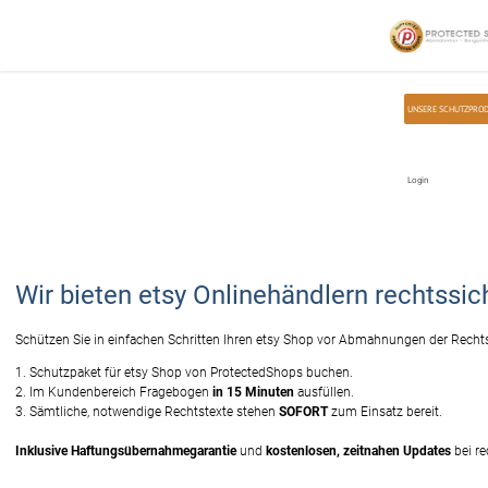
Home
Unsere Schutzpakete
etsy
UNSERE SCHUTZPRO
Login
Wir bieten etsy Onlinehändlern rechtssi
Schützen Sie in einfachen Schritten Ihren etsy Shop vor Abmahnungen der Rechts
1. Schutzpaket für etsy Shop von ProtectedShops buchen.
2. Im Kundenbereich Fragebogen
in 15 Minuten
ausfüllen.
3. Sämtliche, notwendige Rechtstexte stehen
SOFORT
zum Einsatz bereit.
Inklusive Haftungsübernahmegarantie
und
kostenlosen, zeitnahen Updates
bei re