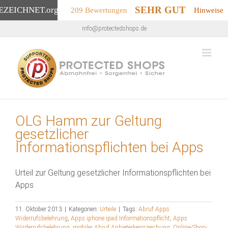
SEHR GUT
EZEICHNET
.org
209 Bewertungen
Hinweise
Zum
info@protectedshops.de
Inhalt
springen
OLG Hamm zur Geltung
gesetzlicher
Informationspflichten bei Apps
Urteil zur Geltung gesetzlicher Informationspflichten bei
Apps
11. Oktober 2013
|
Kategorien:
Urteile
|
Tags:
Abruf Apps
Widerrufsbelehrung
,
Apps iphone ipad Informationspflicht
,
Apps
Wirderrufsbelehrung
,
mobiler Abruf Anbieterkennzeichung
,
Online-Shop-