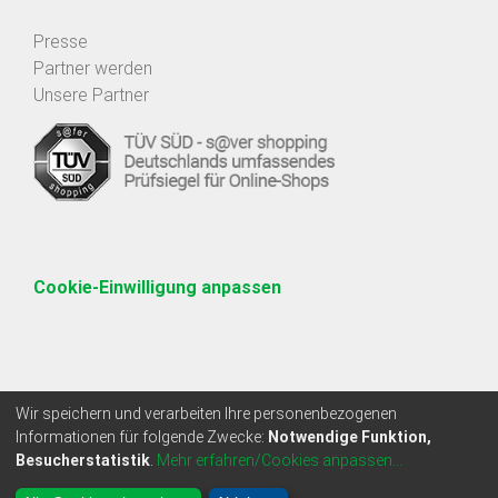
Presse
Partner werden
Unsere Partner
Cookie-Einwilligung anpassen
Wir speichern und verarbeiten Ihre personenbezogenen
Informationen für folgende Zwecke:
Notwendige Funktion,
Besucherstatistik
.
Mehr erfahren/Cookies anpassen...
* Alle Preise zzgl. Mehrwertsteuer