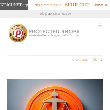
SEHR GUT
EZEICHNET
.org
209 Bewertungen
Hinweise
Zum
info@protectedshops.de
Inhalt
springen
Zurück
Vor