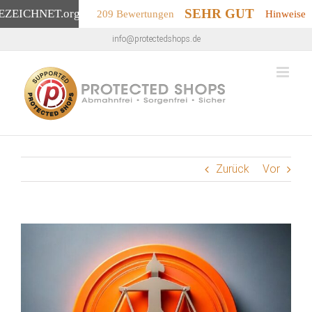
SEHR GUT
EZEICHNET
.org
209 Bewertungen
Hinweise
Zum
info@protectedshops.de
Inhalt
springen
Zurück
Vor