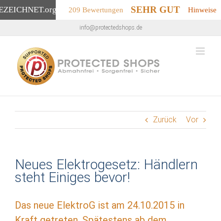
SEHR GUT
EZEICHNET
.org
209 Bewertungen
Hinweise
Zum
info@protectedshops.de
Inhalt
springen
Zurück
Vor
Neues Elektrogesetz: Händlern
steht Einiges bevor!
Das neue ElektroG ist am 24.10.2015 in
Kraft getreten. Spätestens ab dem