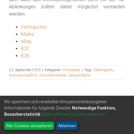
Ablenkungen sollten daher möglichst vermieden
werden.
Verbraucher
Marke
eBay
B2C
B2B
23. September 2015
|
Kategorien:
Whitepaper
|
Tags:
Elektrogesetz
,
Rücknahmepflicht
,
Rücknahmestelle
,
Verkaufsfläche
Ähnliche Beiträge
Wir speichern und verarbeiten Ihre personenbezogenen
Informationen für folgende Zwecke:
Notwendige Funktion,
Besucherstatistik
.
Mehr erfahren/Cookies anpassen...
Alle Cookies akzeptieren
Ablehnen