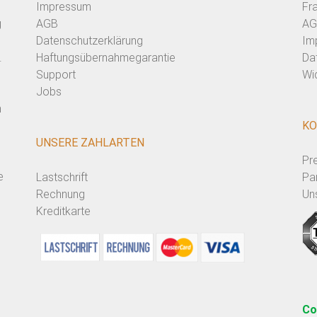
Impressum
Fr
g
AGB
AG
Datenschutzerklärung
Im
.
Haftungsübernahmegarantie
Da
Support
Wi
Jobs
n
KO
UNSERE ZAHLARTEN
Pr
e
Lastschrift
Pa
Rechnung
Un
Kreditkarte
Co