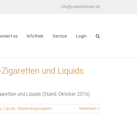
info@protectedshops.de
ioniert es
Infothek
Service
Login
-Zigaretten und Liquids
garetten und Liquids (Stand: Oktober 2016).
z
,
Liquids
,
Tabakerzeugnisgesetz
Weiterlesen