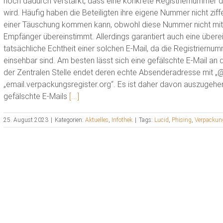
noch dadurch verstärkt, dass eine konkrete Registriernummer
wird. Häufig haben die Beteiligten ihre eigene Nummer nicht zif
einer Täuschung kommen kann, obwohl diese Nummer nicht mit 
Empfänger übereinstimmt. Allerdings garantiert auch eine über
tatsächliche Echtheit einer solchen E-Mail, da die Registriern
einsehbar sind. Am besten lässt sich eine gefälschte E-Mail 
der Zentralen Stelle endet deren echte Absenderadresse mit „
„email.verpackungsregister.org“. Es ist daher davon auszugeh
gefälschte E-Mails
[...]
25. August 2023
|
Kategorien:
Aktuelles
,
Infothek
|
Tags:
Lucid
,
Phising
,
Verpackung