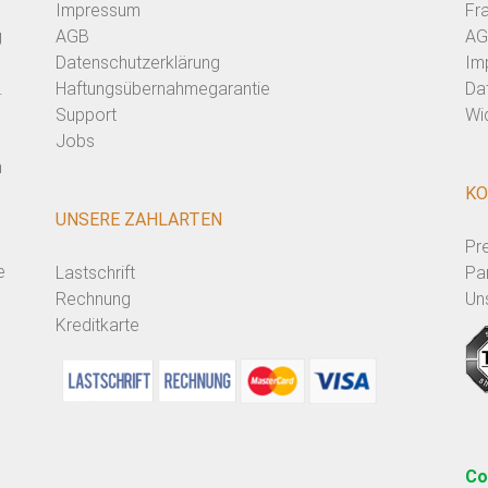
Impressum
Fr
g
AGB
AG
Datenschutzerklärung
Im
.
Haftungsübernahmegarantie
Da
Support
Wi
Jobs
n
KO
UNSERE ZAHLARTEN
Pr
e
Lastschrift
Pa
Rechnung
Un
Kreditkarte
Co