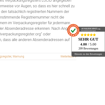
 des Verpackungsregisters LUCID angegeben
fernweise vor Augen, so dass es hier schnell zu
den tatsächlich registrierten Nummern der
einstimmende Registriernummer nicht die
ummern im Verpackungsregister für jedermann
an der Absenderadresse erkennen. Nach Angaben
AUSGEZEICHNET
.org
Kundenbewertungen
@verpackungsregister.org“ oder
SEHR GUT
en, dass alle anderen Absenderadressen auf
4.80
/ 5.00
209 Bewertungen
Hinweis zu den Bewertungen
sregister
,
Warnung
Weiterlesen