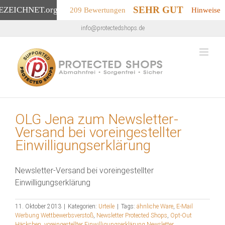
SEHR GUT
EZEICHNET
.org
209 Bewertungen
Hinweise
Zum
info@protectedshops.de
Inhalt
springen
OLG Jena zum Newsletter-
Versand bei voreingestellter
Einwilligungserklärung
Newsletter-Versand bei voreingestellter
Einwilligungserklärung
11. Oktober 2013
|
Kategorien:
Urteile
|
Tags:
ähnliche Ware
,
E-Mail
Werbung Wettbewerbsverstoß
,
Newsletter Protected Shops
,
Opt-Out
Häckchen
,
voreingestellter Einwilligungserklärung Newsletter