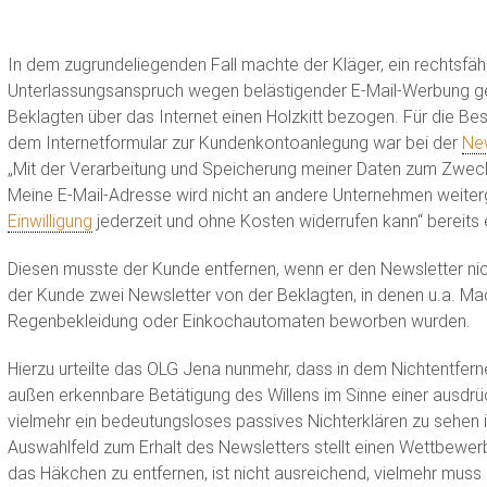
In dem zugrundeliegenden Fall machte der Kläger, ein rechtsfä
Unterlassungsanspruch wegen belästigender E-Mail-Werbung gel
Beklagten über das Internet einen Holzkitt bezogen. Für die Be
dem Internetformular zur Kundenkontoanlegung war bei der
New
„Mit der Verarbeitung und Speicherung meiner Daten zum Zweck
Meine E-Mail-Adresse wird nicht an andere Unternehmen weiterg
Einwilligung
jederzeit und ohne Kosten widerrufen kann“ bereits 
Diesen musste der Kunde entfernen, wenn er den Newsletter nich
der Kunde zwei Newsletter von der Beklagten, in denen u.a. M
Regenbekleidung oder Einkochautomaten beworben wurden.
Hierzu urteilte das OLG Jena nunmehr, dass in dem Nichtentfer
außen erkennbare Betätigung des Willens im Sinne einer ausdrüc
vielmehr ein bedeutungsloses passives Nichterklären zu sehen i
Auswahlfeld zum Erhalt des Newsletters stellt einen Wettbewerb
das Häkchen zu entfernen, ist nicht ausreichend, vielmehr muss