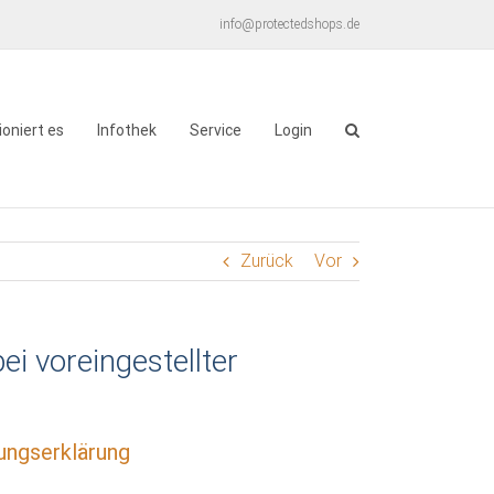
info@protectedshops.de
ioniert es
Infothek
Service
Login
Zurück
Vor
i voreingestellter
gungserklärung