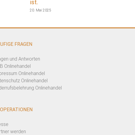
ist.
20. Mai 2025
UFIGE FRAGEN
agen und Antworten
B Onlinehandel
pressum Onlinehandel
tenschutz Onlinehandel
derrufsbelehrung Onlinehandel
OPERATIONEN
esse
rtner werden