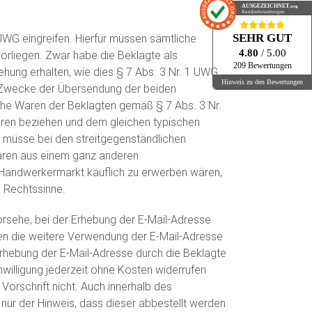
AUSGEZEICHNET
.org
Kundenbewertungen
SEHR GUT
G eingreifen. Hierfür müssen sämtliche
4.80
/ 5.00
vorliegen. Zwar habe die Beklagte als
209 Bewertungen
hung erhalten, wie dies § 7 Abs. 3 Nr. 1 UWG
Hinweis zu den Bewertungen
m Zwecke der Übersendung der beiden
che Waren der Beklagten gemäß § 7 Abs. 3 Nr.
aren beziehen und dem gleichen typischen
müsse bei den streitgegenständlichen
aren aus einem ganz anderen
Handwerkermarkt käuflich zu erwerben wären,
m Rechtssinne.
rsehe, bei der Erhebung der E-Mail-Adresse
en die weitere Verwendung der E-Mail-Adresse
Erhebung der E-Mail-Adresse durch die Beklagte
nwilligung jederzeit ohne Kosten widerrufen
orschrift nicht. Auch innerhalb des
n nur der Hinweis, dass dieser abbestellt werden