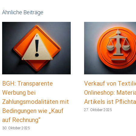
Ähnliche Beiträge
BGH: Transparente
Verkauf von Textili
Werbung bei
Onlineshop: Materi
Zahlungsmodalitäten mit
Artikels ist Pflich
Bedingungen wie „Kauf
27. Oktober 2025
auf Rechnung“
30. Oktober 2025