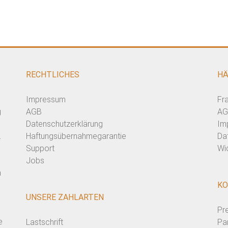
RECHTLICHES
HÄ
Impressum
Fr
g
AGB
AG
Datenschutzerklärung
Im
.
Haftungsübernahmegarantie
Da
Support
Wi
Jobs
n
KO
UNSERE ZAHLARTEN
Pr
e
Lastschrift
Pa