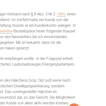
higer Verband nach § 8 Abs. 3 Nr.2
UWG
, einen
tend. Im Vorfeld hatte ein Kunde von der
stellung musste er ein Kundenkonto anlegen. In
sletter
-Bestelloption hinter folgender Klausel:
e des Newsletters bin ich einverstanden.
egeben. Mir ist bekannt, dass ich die
ein Haken gesetzt.
t empfangen wollte. In der Folgezeit erhielt
acheten, Laubstaubsauger, Energiesparlampen,
nen des Häkchens (sog. Opt out) keine nach
klichen Einwilligungserklärung, sondern
st. Das voreingestellte Häkchen im
sverstoß dar, so das Gericht. Die Möglichkeit
 der Kunde von allein aktiv werden können,