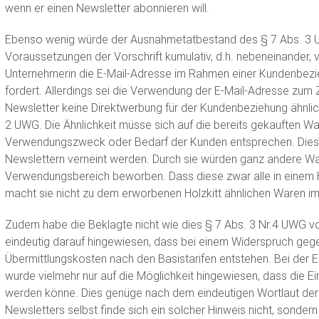
wenn er einen Newsletter abonnieren will.
Ebenso wenig würde der Ausnahmetatbestand des § 7 Abs. 3 UW
Voraussetzungen der Vorschrift kumulativ, d.h. nebeneinander, 
Unternehmerin die E-Mail-Adresse im Rahmen einer Kundenbezie
fordert. Allerdings sei die Verwendung der E-Mail-Adresse zu
Newsletter keine Direktwerbung für der Kundenbeziehung ähnli
2 UWG. Die Ähnlichkeit müsse sich auf die bereits gekauften W
Verwendungszweck oder Bedarf der Kunden entsprechen. Dies 
Newslettern verneint werden. Durch sie würden ganz andere W
Verwendungsbereich beworben. Dass diese zwar alle in einem 
macht sie nicht zu dem erworbenen Holzkitt ähnlichen Waren i
Zudem habe die Beklagte nicht wie dies § 7 Abs. 3 Nr.4 UWG vo
eindeutig darauf hingewiesen, dass bei einem Widerspruch geg
Übermittlungskosten nach den Basistarifen entstehen. Bei der 
wurde vielmehr nur auf die Möglichkeit hingewiesen, dass die Ei
werden könne. Dies genüge nach dem eindeutigen Wortlaut der V
Newsletters selbst finde sich ein solcher Hinweis nicht, sonder