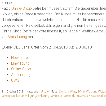
könne.
Fazit:
Online-Shop
-Betreiber müssen, sofern Sie gegenüber ihr
wollen, einige Regeln beachten. Der Kunde muss insbesondere 
durch entsprechende Newsletter zu erhalten. Hierfür muss er in
vorgesehenen Feld selbst, d.h. eigenhändig, einen Haken gesetz
Online-Shop-Betreiber voreingestellt, so liegt ein Wettbewerbs
zur
Abmahnung
berechtigt.
Quelle: OLG Jena, Urteil vom 21.04.2010, Az. 2 U 88/10
Newsletter
Einwilligung
Online-Shop
Abmahnung
UWG
11. Oktober 2013
|
Kategorien:
Urteile
|
Tags:
ähnliche Ware
,
E-Mail Werbung Wettb
voreingestellter Einwilligungserklärung Newsletter Verwendungszweck
,
Wettbewerbsv