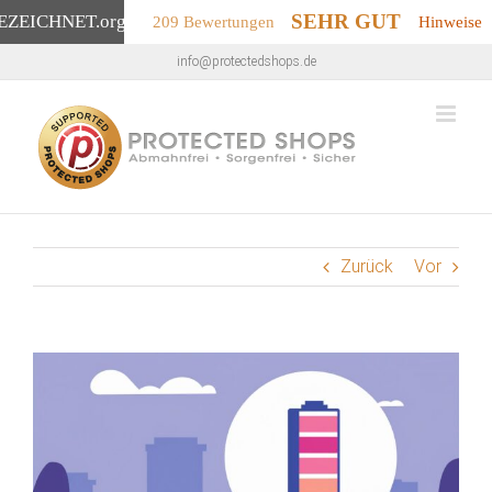
SEHR GUT
EZEICHNET
.org
209 Bewertungen
Hinweise
Zum
info@protectedshops.de
Inhalt
springen
Zurück
Vor