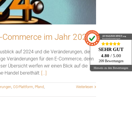
E-Commerce im Jahr 2024.
AUSGEZEICHNET
.org
Kundenbewertungen
SEHR GUT
Ausblick auf 2024 und die Veränderungen, die
4.80
/ 5.00
nige Veränderungen für den E-Commerce, denn
209 Bewertungen
er Übersicht werfen wir einen Blick auf die
Hinweis zu den Bewertungen
e-Handel bereithält:
[…]
erungen
,
OS-Plattform
,
Pfand
,
Weiterlesen