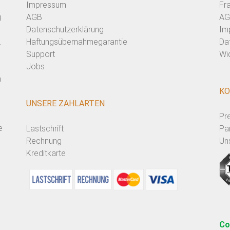
Impressum
Fr
g
AGB
AG
Datenschutzerklärung
Im
.
Haftungsübernahmegarantie
Da
Support
Wi
Jobs
n
KO
UNSERE ZAHLARTEN
Pr
e
Lastschrift
Pa
Rechnung
Un
Kreditkarte
Co