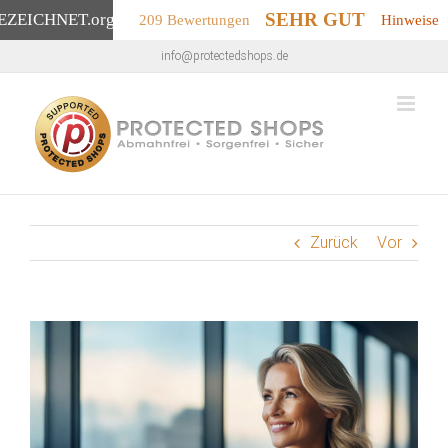
SEHR GUT
EZEICHNET
.org
209 Bewertungen
Hinweise
Zum
info@protectedshops.de
Inhalt
springen
Zurück
Vor