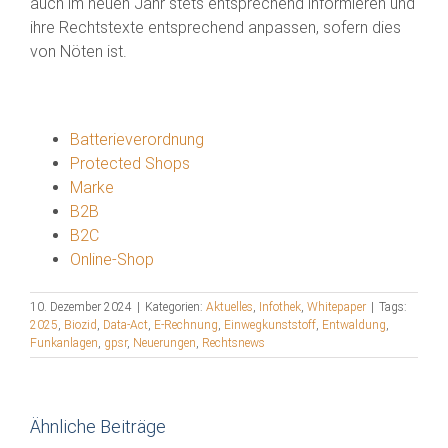
auch im neuen Jahr stets entsprechend informieren und
ihre Rechtstexte entsprechend anpassen, sofern dies
von Nöten ist.
Batterieverordnung
Protected Shops
Marke
B2B
B2C
Online-Shop
10. Dezember 2024
|
Kategorien:
Aktuelles
,
Infothek
,
Whitepaper
|
Tags:
2025
,
Biozid
,
Data-Act
,
E-Rechnung
,
Einwegkunststoff
,
Entwaldung
,
Funkanlagen
,
gpsr
,
Neuerungen
,
Rechtsnews
Ähnliche Beiträge