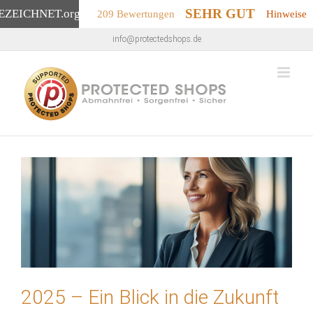
SEHR GUT
EZEICHNET
.org
209 Bewertungen
Hinweise
Zum
info@protectedshops.de
Inhalt
springen
2025 – Ein Blick in die Zukunft