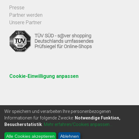
Presse
Partner werden
Unsere Partner
Cookie-Einwilligung anpassen
Wir speichern und verarbeiten Ihre personenbezogenen
Informationen für folgende Zwecke:
Notwendige Funktion,
Besucherstatistik
.
Mehr erfahren/Cookies anpassen...
* Alle Preise zzgl. Mehrwertsteuer
Alle Cookies akzeptieren
Ablehnen
Copyright 2009 - 2026 | Protected Shops GmbH