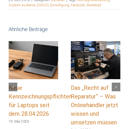
20. Juni 2018
|
Kategorien:
Aktuelles
|
Tags:
Auftragsverarbeitung
,
Custom Audience
,
DSGVO
,
Einwilligung
,
Facecook
,
Werbetool
Ähnliche Beiträge
Neue
Das „Recht auf
Kennzeichnungspflichten
Reparatur“ – Was
für Laptops seit
Onlinehändler jetzt
dem 28.04.2026
wissen und
umsetzen müssen
19. Mai 2026