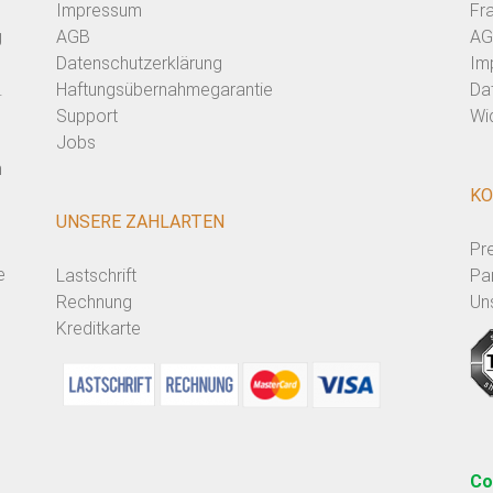
Impressum
Fr
g
AGB
AG
Datenschutzerklärung
Im
.
Haftungsübernahmegarantie
Da
Support
Wi
Jobs
n
KO
UNSERE ZAHLARTEN
Pr
e
Lastschrift
Pa
Rechnung
Un
Kreditkarte
Co