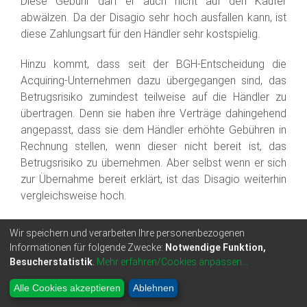
Diese Gebühr darf er auch nicht auf den Käufer
abwälzen. Da der Disagio sehr hoch ausfallen kann, ist
diese Zahlungsart für den Händler sehr kostspielig.
Hinzu kommt, dass seit der BGH-Entscheidung die
Acquiring-Unternehmen dazu übergegangen sind, das
Betrugsrisiko zumindest teilweise auf die Händler zu
übertragen. Denn sie haben ihre Verträge dahingehend
angepasst, dass sie dem Händler erhöhte Gebühren in
Rechnung stellen, wenn dieser nicht bereit ist, das
Betrugsrisiko zu übernehmen. Aber selbst wenn er sich
zur Übernahme bereit erklärt, ist das Disagio weiterhin
vergleichsweise hoch.
Übernimmt der Händler das Betrugsrisiko für den Preis
Wir speichern und verarbeiten Ihre personenbezogenen
verminderter Gebühren, verbleibt ihm nur noch der
Informationen für folgende Zwecke:
Notwendige Funktion,
Vorteil der Plausibilitätsprüfung durch das Acquiring-
Besucherstatistik
.
Mehr erfahren/Cookies anpassen...
Unternehmen.
Alle Cookies akzeptieren
Ablehnen
III)
Online-spezifische Zahlungsmittel