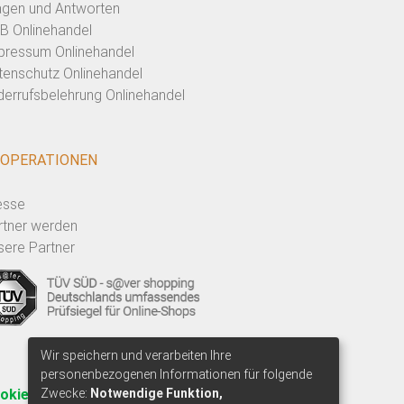
agen und Antworten
B Onlinehandel
pressum Onlinehandel
tenschutz Onlinehandel
derrufsbelehrung Onlinehandel
OPERATIONEN
esse
rtner werden
sere Partner
Wir speichern und verarbeiten Ihre
personenbezogenen Informationen für folgende
okie-Einwilligung anpassen
Zwecke:
Notwendige Funktion,