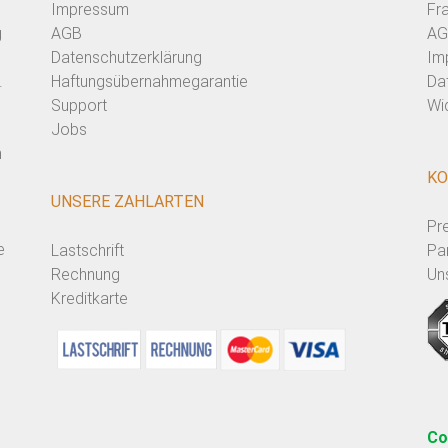
Impressum
Fr
g
AGB
AG
Datenschutzerklärung
Im
.
Haftungsübernahmegarantie
Da
Support
Wi
Jobs
n
KO
UNSERE ZAHLARTEN
Pr
e
Lastschrift
Pa
Rechnung
Un
Kreditkarte
Co