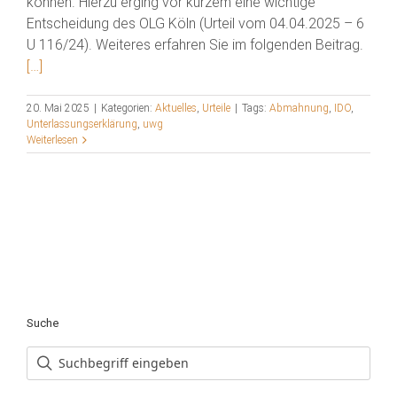
können. Hierzu erging vor kurzem eine wichtige
Entscheidung des OLG Köln (Urteil vom 04.04.2025 – 6
U 116/24). Weiteres erfahren Sie im folgenden Beitrag.
[…]
20. Mai 2025
|
Kategorien:
Aktuelles
,
Urteile
|
Tags:
Abmahnung
,
IDO
,
Unterlassungserklärung
,
uwg
Weiterlesen
Suche