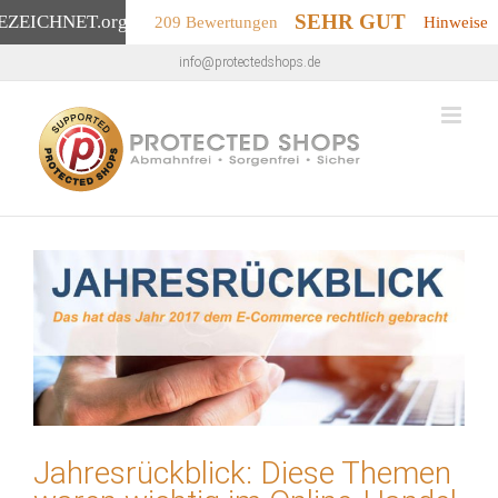
SEHR GUT
EZEICHNET
.org
209 Bewertungen
Hinweise
Zum
info@protectedshops.de
Inhalt
springen
Jahresrückblick: Diese Themen