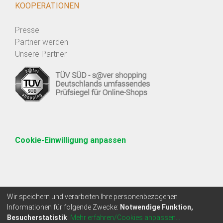
KOOPERATIONEN
Presse
Partner werden
Unsere Partner
Cookie-Einwilligung anpassen
Wir speichern und verarbeiten Ihre personenbezogenen
Informationen für folgende Zwecke:
Notwendige Funktion,
Besucherstatistik
.
Mehr erfahren/Cookies anpassen...
* Alle Preise zzgl. Mehrwertsteuer