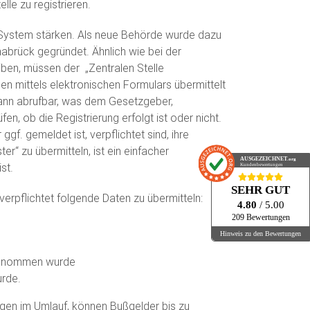
lle zu registrieren.
en System stärken. Als neue Behörde wurde dazu
snabrück gegründet. Ähnlich wie bei der
eiben, müssen der „Zentralen Stelle
n mittels elektronischen Formulars übermittelt
rmann abrufbar, was dem Gesetzgeber,
, ob die Registrierung erfolgt ist oder nicht.
f. gemeldet ist, verpflichtet sind, ihre
r“ zu übermitteln, ist ein einfacher
AUSGEZEICHNET
.org
st.
Kundenbewertungen
SEHR GUT
erpflichtet folgende Daten zu übermitteln:
4.80
/ 5.00
209 Bewertungen
Hinweis zu den Bewertungen
genommen wurde
urde.
gen im Umlauf, können Bußgelder bis zu