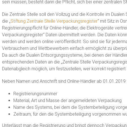
sein müssen, besteht dann die Pflicht, sich bei einer zentralen Ste
Die Zentrale Stelle soll den Vollzug und die Kontrolle im Dual
die „
Stiftung Zentrale Stelle Verpackungsregister
“ mit Sitz in O
Registrierungspflicht für Online-Händler, die Elektrogeräte vertr
Verpackungsregister“ Daten übermittelt werden. Die Daten könne
werden und werden online veröffentlicht. So sind sie für jede
Verbrauchern und Wettbewerbern einfach ermöglicht zu überprüfen
Da auch die Dualen Entsorgungssysteme, bei denen der Händler gg
entsprechenden Daten an die „Zentrale Stelle Verpackungsregiste
Datenabgleich möglich, um festzustellen, wer korrekt registriert i
Neben Namen und Anschrift sind Online-Händler ab 01.01.2019 v
Registrierungsnummer
Material, Art und Masse der angemeldeten Verpackung
Name des Systems, bei dem die Systembeteiligung vor
Zeitraum, für den die Systembeteiligung vorgenommen w
Unterlässt man die Registrierung und bringt dennoch Verpackun