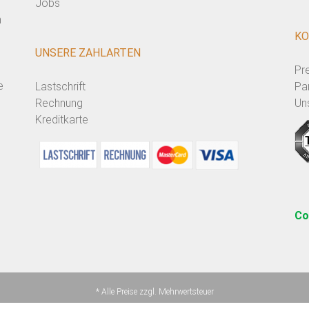
Jobs
n
KO
UNSERE ZAHLARTEN
Pr
e
Lastschrift
Pa
Rechnung
Un
Kreditkarte
Co
* Alle Preise zzgl. Mehrwertsteuer