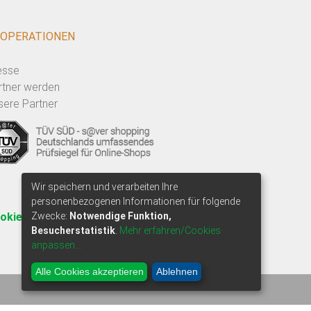
OPERATIONEN
esse
rtner werden
sere Partner
Wir speichern und verarbeiten Ihre
personenbezogenen Informationen für folgende
okie-Einwilligung anpassen
Zwecke:
Notwendige Funktion,
Besucherstatistik
.
Mehr erfahren/Cookies
anpassen...
Alle Cookies akzeptieren
Ablehnen