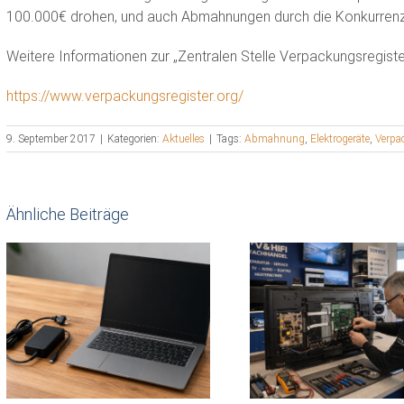
100.000€ drohen, und auch Abmahnungen durch die Konkurrenz
Weitere Informationen zur „Zentralen Stelle Verpackungsregister“
https://www.verpackungsregister.org/
9. September 2017
|
Kategorien:
Aktuelles
|
Tags:
Abmahnung
,
Elektrogeräte
,
Verpa
Ähnliche Beiträge