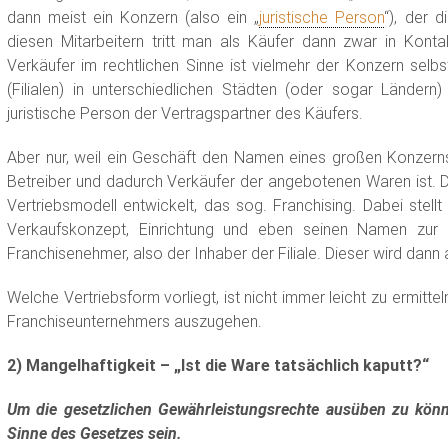
dann meist ein Konzern (also ein „
juristische Person
“), der 
diesen Mitarbeitern tritt man als Käufer dann zwar in Kontak
Verkäufer im rechtlichen Sinne ist vielmehr der Konzern sel
(Filialen) in unterschiedlichen Städten (oder sogar Ländern)
juristische Person der Vertragspartner des Käufers.
Aber nur, weil ein Geschäft den Namen eines großen Konzerns 
Betreiber und dadurch Verkäufer der angebotenen Waren ist. D
Vertriebsmodell entwickelt, das sog. Franchising. Dabei stellt
Verkaufskonzept, Einrichtung und eben seinen Namen zur V
Franchisenehmer, also der Inhaber der Filiale. Dieser wird dann
Welche Vertriebsform vorliegt, ist nicht immer leicht zu ermitte
Franchiseunternehmers auszugehen.
2) Mangelhaftigkeit – „Ist die Ware tatsächlich kaputt?“
Um die gesetzlichen Gewährleistungsrechte ausüben zu kön
Sinne des Gesetzes sein.