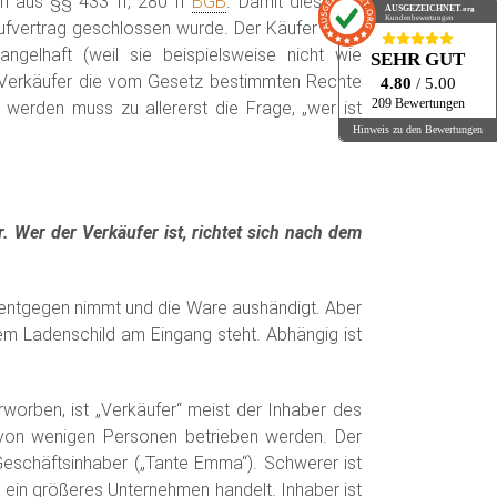
h aus §§ 433 ff, 280 ff
BGB
. Damit diese zur
AUSGEZEICHNET
.org
Kundenbewertungen
ufvertrag geschlossen wurde. Der Käufer kauft
gelhaft (weil sie beispielsweise nicht wie
SEHR GUT
 Verkäufer die vom Gesetz bestimmten Rechte
4.80
/ 5.00
209 Bewertungen
 werden muss zu allererst die Frage, „wer ist
Hinweis zu den Bewertungen
. Wer der Verkäufer ist, richtet sich nach dem
ld entgegen nimmt und die Ware aushändigt. Aber
m Ladenschild am Eingang steht. Abhängig ist
worben, ist „Verkäufer“ meist der Inhaber des
 von wenigen Personen betrieben werden. Der
eschäftsinhaber („Tante Emma“). Schwerer ist
 ein größeres Unternehmen handelt. Inhaber ist