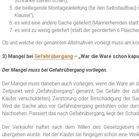
Schränke stehen schief),
die beiliegende Montageanleitung (für den Selbstaufbau) i
Klausel“),
es wird eine andere Sache geliefert (Männerhemden stat
es wird zu wenig geliefert (statt der georderten 6 Flasche
Ob und welche der genannten Alternativen vorliegt muss am kon
3) Mangel bei
Gefahrübergang
– „War die Ware schon kaput
Der Mangel muss bei Gefahrübergang vorliegen.
Der Mangel muss daneben auch vorliegen, wenn die Ware an d
Zeitpunkt wird „Gefahrübergang“ genannt. Die Gefahr der zu
Käufer verschuldeten) Zerstörung oder Beschädigung der Sa
Wird die Sache also vor Gefahrübergang gestohlen oder durch
Nachsehen. Passiert das nach Gefahrübergang, liegt der Schad
Der Verkäufer haftet nach dem Willen des Gesetzgebers n
übergeben wurde. Hat der Käufer sie hingegen schon eine Weile 