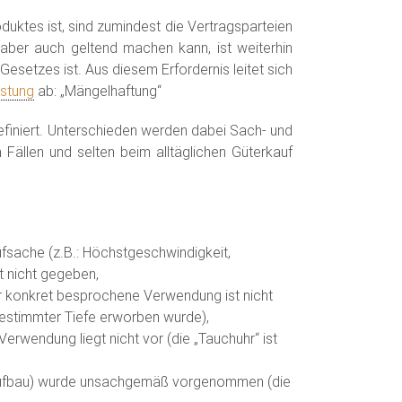
uktes ist, sind zumindest die Vertragsparteien
e aber auch geltend machen kann, ist weiterhin
Gesetzes ist. Aus diesem Erfordernis leitet sich
stung
ab: „Mängelhaftung“
efiniert. Unterschieden werden dabei Sach- und
Fällen und selten beim alltäglichen Güterkauf
fsache (z.B.: Höchstgeschwindigkeit,
st nicht gegeben,
r konkret besprochene Verwendung ist nicht
bestimmter Tiefe erworben wurde),
Verwendung liegt nicht vor (die „Tauchuhr“ ist
laufbau) wurde unsachgemäß vorgenommen (die