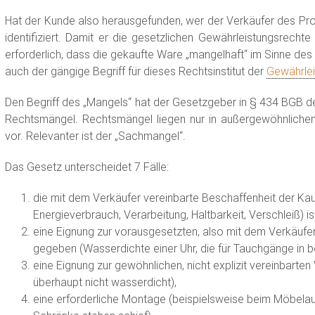
Hat der Kunde also herausgefunden, wer der Verkäufer des Prod
identifiziert. Damit er die gesetzlichen Gewährleistungsrecht
erforderlich, dass die gekaufte Ware „mangelhaft“ im Sinne des 
auch der gängige Begriff für dieses Rechtsinstitut der
Gewährlei
Den Begriff des „Mangels“ hat der Gesetzgeber in § 434 BGB d
Rechtsmängel. Rechtsmängel liegen nur in außergewöhnlichen 
vor. Relevanter ist der „Sachmangel“.
Das Gesetz unterscheidet 7 Fälle:
die mit dem Verkäufer vereinbarte Beschaffenheit der Kau
Energieverbrauch, Verarbeitung, Haltbarkeit, Verschleiß) i
eine Eignung zur vorausgesetzten, also mit dem Verkäufe
gegeben (Wasserdichte einer Uhr, die für Tauchgänge in 
eine Eignung zur gewöhnlichen, nicht explizit vereinbarten 
überhaupt nicht wasserdicht),
eine erforderliche Montage (beispielsweise beim Möbe