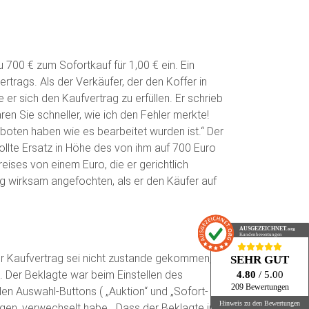
 700 € zum Sofortkauf für 1,00 € ein. Ein
rags. Als der Verkäufer, der den Koffer in
 er sich den Kaufvertrag zu erfüllen. Er schrieb
en Sie schneller, wie ich den Fehler merkte!
eboten haben wie es bearbeitet wurden ist.“ Der
ollte Ersatz in Höhe des von ihm auf 700 Euro
ises von einem Euro, die er gerichtlich
ag wirksam angefochten, als er den Käufer auf
AUSGEZEICHNET
.org
Kundenbewertungen
 Kaufvertrag sei nicht zustande gekommen,
SEHR GUT
. Der Beklagte war beim Einstellen des
4.80
/ 5.00
209 Bewertungen
den Auswahl-Buttons ( „Auktion“ und „Sofort-
Hinweis zu den Bewertungen
iegen, verwechselt habe. Dass der Beklagte in