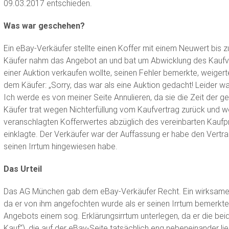
09.03.2017 entschieden.
Was war geschehen?
Ein eBay-Verkäufer stellte einen Koffer mit einem Neuwert bis zu
Käufer nahm das Angebot an und bat um Abwicklung des Kaufvert
einer Auktion verkaufen wollte, seinen Fehler bemerkte, weigerte
dem Käufer: „Sorry, das war als eine Auktion gedacht! Leider war
Ich werde es von meiner Seite Annulieren, da sie die Zeit der g
Käufer trat wegen Nichterfüllung vom Kaufvertrag zurück und w
veranschlagten Kofferwertes abzüglich des vereinbarten Kaufpre
einklagte. Der Verkäufer war der Auffassung er habe den Vertr
seinen Irrtum hingewiesen habe.
Das Urteil
Das AG München gab dem eBay-Verkäufer Recht. Ein wirksamer
da er von ihm angefochten wurde als er seinen Irrtum bemerkte
Angebots einem sog. Erklärungsirrtum unterlegen, da er die bei
Kauf“), die auf der eBay-Seite tatsächlich eng nebeneinander l