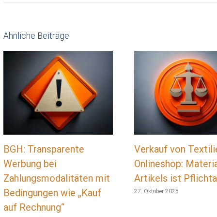
Ähnliche Beiträge
BGH: Transparente
Verkauf von Textili
Werbung bei
Onlineshop: Materi
Zahlungsmodalitäten mit
Artikels ist Pflich
Bedingungen wie „Kauf
27. Oktober 2025
auf Rechnung“