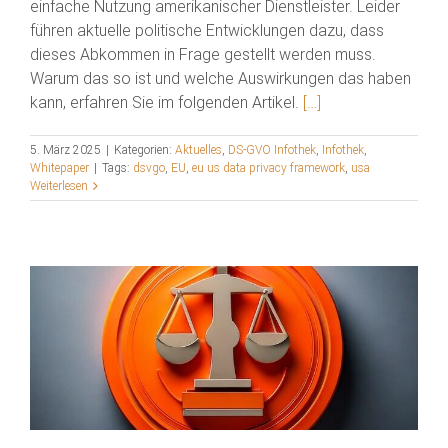
einfache Nutzung amerikanischer Dienstleister. Leider
führen aktuelle politische Entwicklungen dazu, dass
dieses Abkommen in Frage gestellt werden muss.
Warum das so ist und welche Auswirkungen das haben
kann, erfahren Sie im folgenden Artikel.
[…]
5. März 2025
|
Kategorien:
Aktuelles
,
DS-GVO Infothek
,
Infothek
,
Whitepaper
|
Tags:
dsvgo
,
EU
,
eu us data privacy framework
,
usa
Weiterlesen