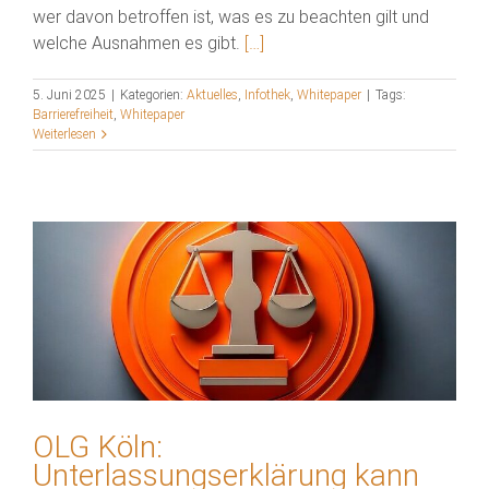
wer davon betroffen ist, was es zu beachten gilt und
welche Ausnahmen es gibt.
[…]
5. Juni 2025
|
Kategorien:
Aktuelles
,
Infothek
,
Whitepaper
|
Tags:
Barrierefreiheit
,
Whitepaper
Weiterlesen
OLG Köln:
Unterlassungserklärung kann