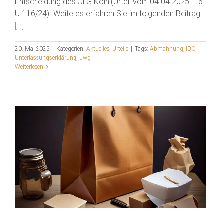
Entscheidung des OLG Köln (Urteil vom 04.04.2025 – 6
U 116/24). Weiteres erfahren Sie im folgenden Beitrag.
[…]
20. Mai 2025
|
Kategorien:
Aktuelles
,
Urteile
|
Tags:
Abmahnung
,
IDO
,
Unterlassungserklärung
,
uwg
Weiterlesen